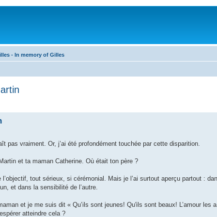
les - In memory of Gilles
artin
n
ît pas vraiment. Or, j’ai été profondément touchée par cette disparition.
 Martin et ta maman Catherine. Où était ton père ?
 l’objectif, tout sérieux, si cérémonial. Mais je l’ai surtout aperçu partout : da
n, et dans la sensibilité de l’autre.
maman et je me suis dit « Qu’ils sont jeunes! Qu'ils sont beaux! L’amour les 
spérer atteindre cela ?