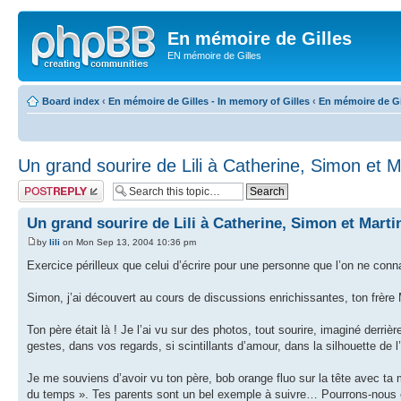
En mémoire de Gilles
EN mémoire de Gilles
Board index
‹
En mémoire de Gilles - In memory of Gilles
‹
En mémoire de Gil
Un grand sourire de Lili à Catherine, Simon et M
Post a reply
Un grand sourire de Lili à Catherine, Simon et Marti
by
lili
on Mon Sep 13, 2004 10:36 pm
Exercice périlleux que celui d’écrire pour une personne que l’on ne conna
Simon, j’ai découvert au cours de discussions enrichissantes, ton frère
Ton père était là ! Je l’ai vu sur des photos, tout sourire, imaginé derrière
gestes, dans vos regards, si scintillants d’amour, dans la silhouette de l’u
Je me souviens d’avoir vu ton père, bob orange fluo sur la tête avec ta 
du temps ». Tes parents sont un bel exemple à suivre… Pourrons-nous e