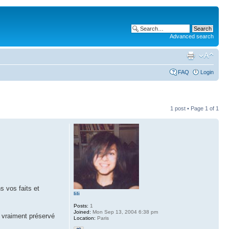
Advanced search
FAQ
Login
1 post • Page
1
of
1
ns vos faits et
lili
Posts:
1
Joined:
Mon Sep 13, 2004 6:38 pm
a vraiment préservé
Location:
Paris