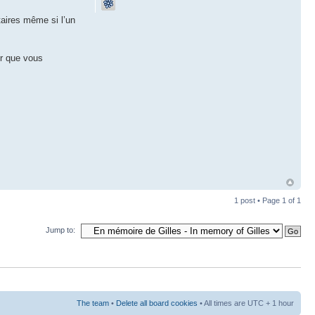
taires même si l’un
ur que vous
1 post • Page
1
of
1
Jump to:
The team
•
Delete all board cookies
• All times are UTC + 1 hour