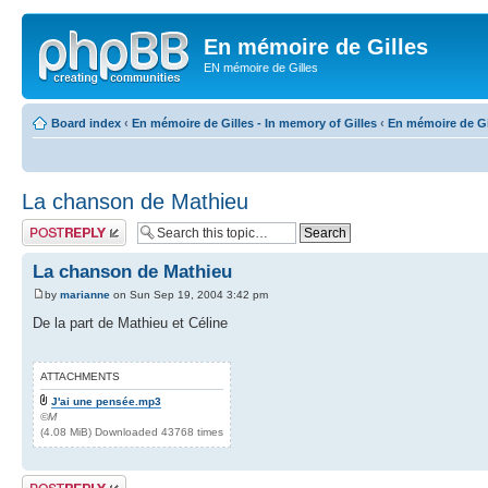
En mémoire de Gilles
EN mémoire de Gilles
Board index
‹
En mémoire de Gilles - In memory of Gilles
‹
En mémoire de Gil
La chanson de Mathieu
Post a reply
La chanson de Mathieu
by
marianne
on Sun Sep 19, 2004 3:42 pm
De la part de Mathieu et Céline
ATTACHMENTS
J'ai une pensée.mp3
©M
(4.08 MiB) Downloaded 43768 times
Post a reply