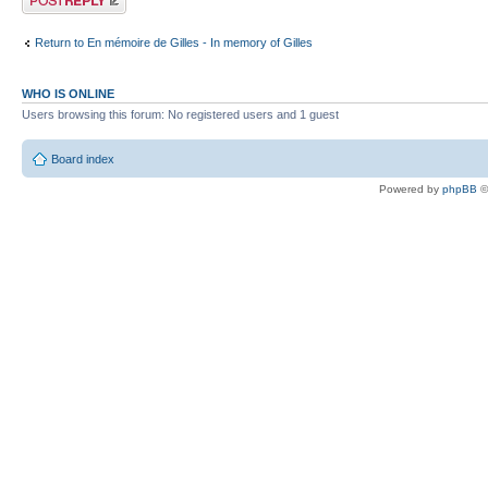
Return to En mémoire de Gilles - In memory of Gilles
WHO IS ONLINE
Users browsing this forum: No registered users and 1 guest
Board index
Powered by
phpBB
©