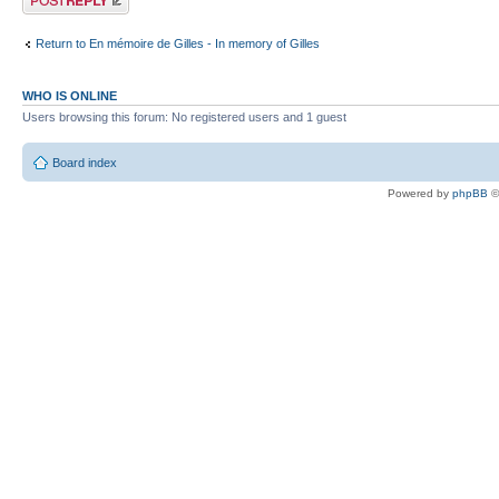
Return to En mémoire de Gilles - In memory of Gilles
WHO IS ONLINE
Users browsing this forum: No registered users and 1 guest
Board index
Powered by
phpBB
©