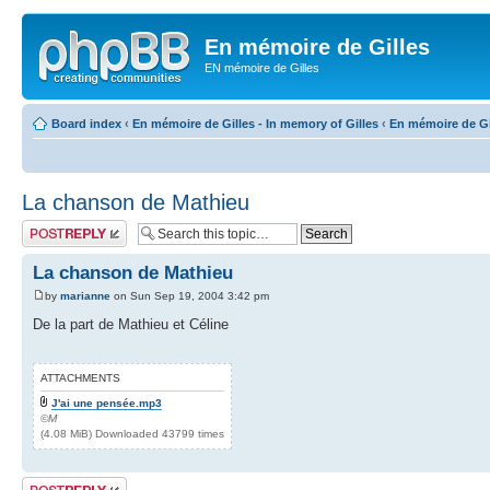
En mémoire de Gilles
EN mémoire de Gilles
Board index
‹
En mémoire de Gilles - In memory of Gilles
‹
En mémoire de Gil
La chanson de Mathieu
Post a reply
La chanson de Mathieu
by
marianne
on Sun Sep 19, 2004 3:42 pm
De la part de Mathieu et Céline
ATTACHMENTS
J'ai une pensée.mp3
©M
(4.08 MiB) Downloaded 43799 times
Post a reply