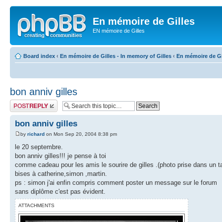
En mémoire de Gilles
EN mémoire de Gilles
Board index
‹
En mémoire de Gilles - In memory of Gilles
‹
En mémoire de Gil
bon anniv gilles
Post a reply
bon anniv gilles
by
richard
on Mon Sep 20, 2004 8:38 pm
le 20 septembre.
bon anniv gilles!!! je pense à toi
comme cadeau pour les amis le sourire de gilles .(photo prise dans un ta
bises à catherine,simon ,martin.
ps : simon j'ai enfin compris comment poster un message sur le forum
sans diplôme c'est pas évident.
ATTACHMENTS