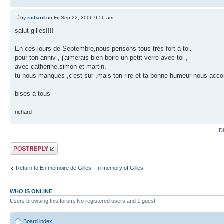
by
richard
on Fri Sep 22, 2006 9:56 am
salut gilles!!!!
En ces jours de Septembre,nous pensons tous très fort à toi.
pour ton anniv , j'aimerais bien boire un petit verre avec toi ,
avec catherine,simon et martin.
tu nous manques ,c'est sur ,mais ton rire et ta bonne humeur nous acco
bises à tous
richard
D
Post a reply
Return to En mémoire de Gilles - In memory of Gilles
WHO IS ONLINE
Users browsing this forum: No registered users and 1 guest
Board index