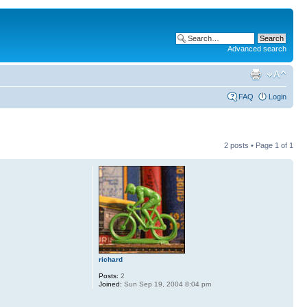
Advanced search
FAQ
Login
2 posts • Page
1
of
1
richard
Posts:
2
Joined:
Sun Sep 19, 2004 8:04 pm