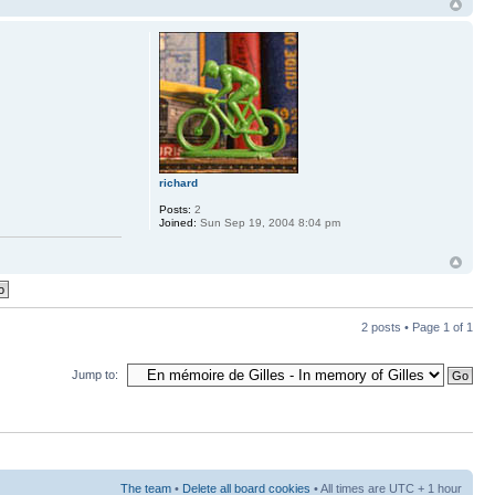
richard
Posts:
2
Joined:
Sun Sep 19, 2004 8:04 pm
2 posts • Page
1
of
1
Jump to:
The team
•
Delete all board cookies
• All times are UTC + 1 hour