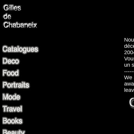
Nous
déc
200
Vou
un 
-----
We a
awa
lea